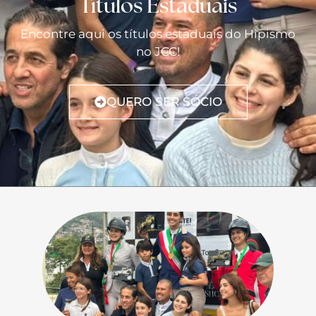
Títulos Estaduais
Encontre aqui os títulos estaduais do Hipismo
no JCC!
QUERO SER SÓCIO